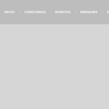
INICIO
CONOCENOS
EVENTOS
MENSAJES
E
ICK HERE
O TO MA