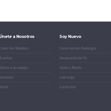
Únete a Nosotros
Soy Nuevo
Como Ser Miembro
Como son los Domingos
Eventos
Declaración de Fe
Únete a un equipo
Visión y Misión
Visitanos
Liderazgo
Servir
Conéctate