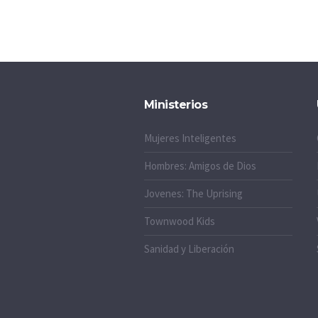
Ministerios
Mujeres Inteligentes
Hombres: Amigos de Dios
Jovenes: The Uprising
Townwood Kids
Sanidad y Liberación