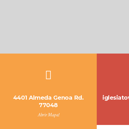
4401 Almeda Genoa Rd.
iglesia
77048
Abrir Mapa!