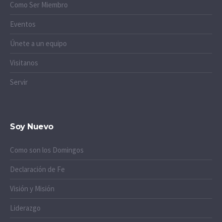
Como Ser Miembro
Eventos
Únete a un equipo
Visitanos
Servir
Soy Nuevo
Como son los Domingos
Declaración de Fe
Visión y Misión
Liderazgo