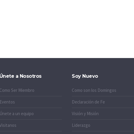
Únete a Nosotros
Soy Nuevo
Como Ser Miembro
Como son los Domingos
Eventos
Declaración de Fe
Únete a un equipo
Visión y Misión
Visitanos
Liderazgo