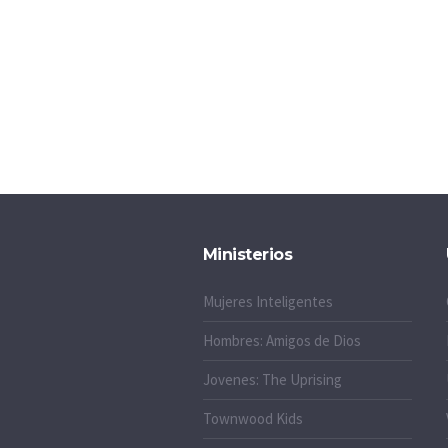
Ministerios
Mujeres Inteligentes
Hombres: Amigos de Dios
Jovenes: The Uprising
Townwood Kids