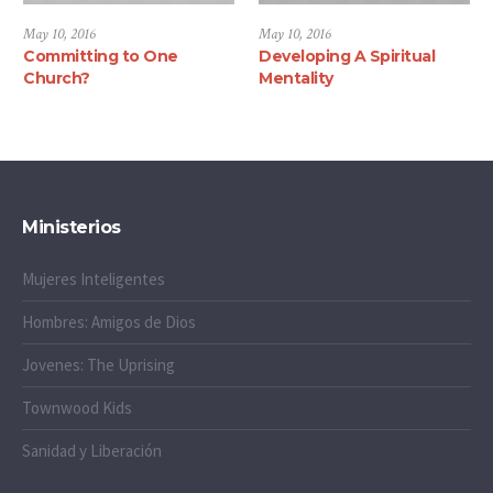
May 10, 2016
May 10, 2016
Committing to One
Developing A Spiritual
Church?
Mentality
Ministerios
Mujeres Inteligentes
Hombres: Amigos de Dios
Jovenes: The Uprising
Townwood Kids
Sanidad y Liberación